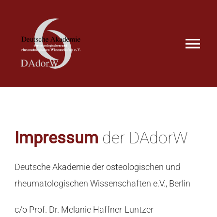
Zum
Inhalt
springen
Tog
Nav
Unsere Ziele
DAdorW berichtet
Impressum
der DAdorW
Satzung
Deutsche Akademie der osteologischen und
Mitglieder
rheumatologischen Wissenschaften e.V., Berlin
Ausschreibungen
c/o Prof. Dr. Melanie Haffner-Luntzer