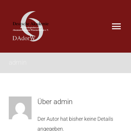
Zum
Inhalt
springen
Tog
Nav
Unsere Ziele
admin
DAdorW berichtet
Satzung
Über
admin
Mitglieder
Der Autor hat bisher keine Details
Ausschreibungen
angegeben.